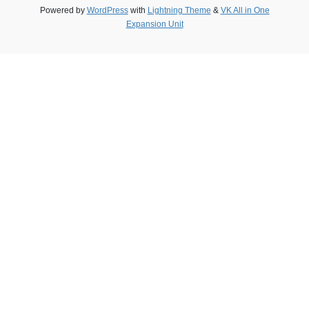
Powered by
WordPress
with
Lightning Theme
&
VK All in One
Expansion Unit