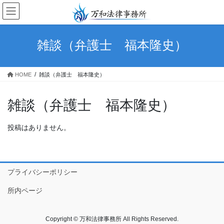
コ
ナ
ン
ビ
テ
ゲ
ン
ー
雑談（弁護士 福本隆史）
ツ
シ
へ
ョ
ス
ン
HOME
雑談（弁護士 福本隆史）
キ
に
ッ
移
プ
動
雑談（弁護士 福本隆史）
投稿はありません。
プライバシーポリシー
所内ページ
Copyright © 万和法律事務所 All Rights Reserved.